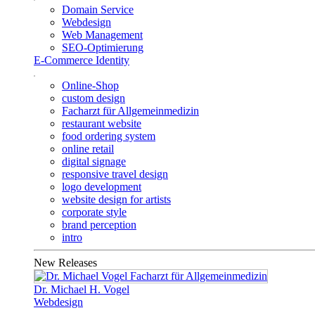
Domain Service
Webdesign
Web Management
SEO-Optimierung
E-Commerce Identity
Online-Shop
custom design
Facharzt für Allgemeinmedizin
restaurant website
food ordering system
online retail
digital signage
responsive travel design
logo development
website design for artists
corporate style
brand perception
intro
New Releases
Dr. Michael H. Vogel
Webdesign